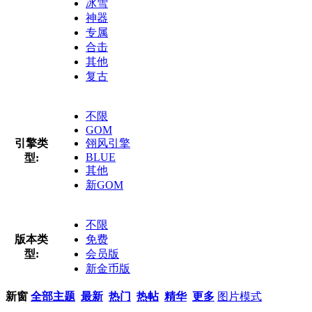
冰雪
神器
专属
合击
其他
复古
不限
GOM
引擎类
翎风引擎
BLUE
型:
其他
新GOM
不限
版本类
免费
型:
会员版
新金币版
新窗
全部主题
最新
热门
热帖
精华
更多
图片模式