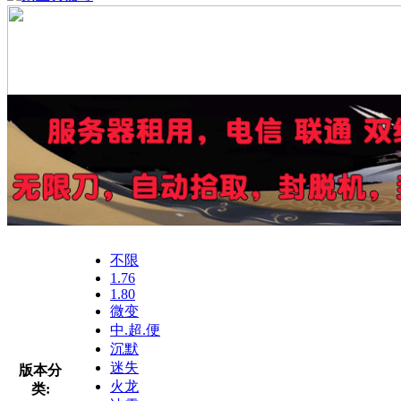
不限
1.76
1.80
微变
中.超.便
沉默
迷失
版本分
火龙
类: