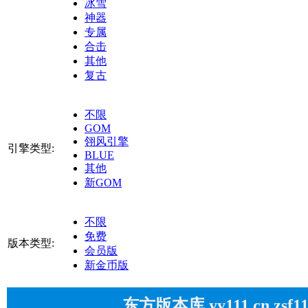
冰雪
神器
专属
合击
其他
复古
不限
GOM
翎风引擎
引擎类型:
BLUE
其他
新GOM
不限
免费
版本类型:
会员版
新金币版
东方版本库 yy111.cn zsf1