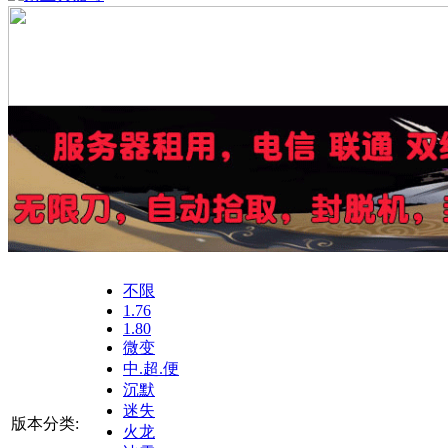
不限
1.76
1.80
微变
中.超.便
沉默
迷失
版本分类:
火龙