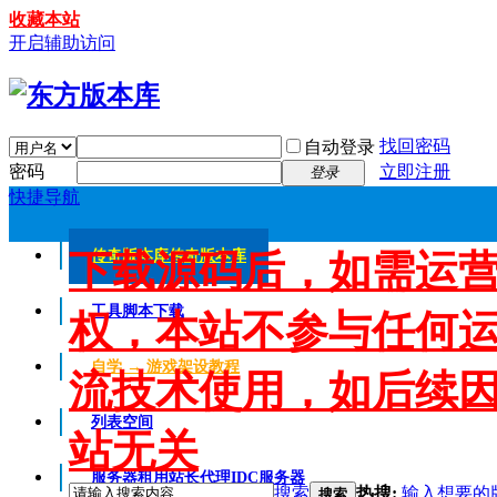
收藏本站
开启辅助访问
找回密码
自动登录
密码
立即注册
登录
快捷导航
下载源码后，如需运
传奇版本库
传奇版本库
工具脚本下载
权，本站不参与任何
自学 → 游戏架设教程
流技术使用，如后续
列表空间
站无关
服务器租用
站长代理IDC服务器
搜索
热搜:
输入想要的
搜索