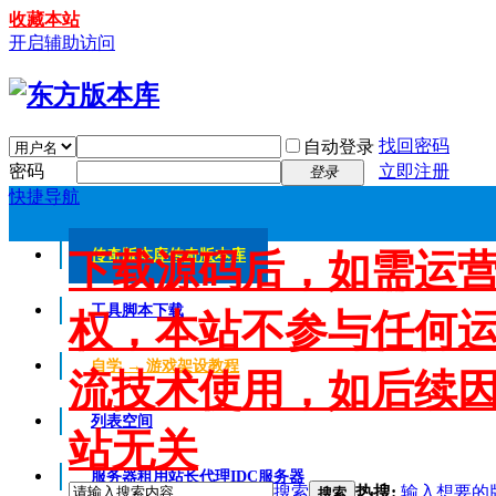
收藏本站
开启辅助访问
找回密码
自动登录
密码
立即注册
登录
快捷导航
下载源码后，如需运
传奇版本库
传奇版本库
工具脚本下载
权，本站不参与任何
自学 → 游戏架设教程
流技术使用，如后续
列表空间
站无关
服务器租用
站长代理IDC服务器
搜索
热搜:
输入想要的
搜索