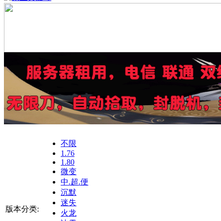
不限
1.76
1.80
微变
中.超.便
沉默
迷失
版本分类:
火龙