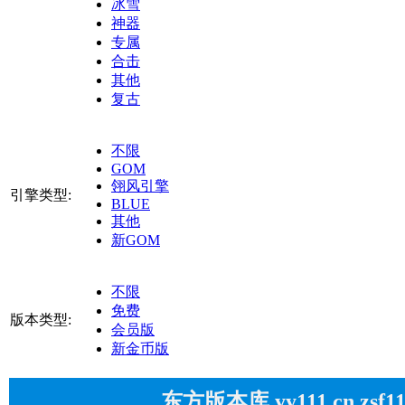
冰雪
神器
专属
合击
其他
复古
不限
GOM
翎风引擎
引擎类型:
BLUE
其他
新GOM
不限
免费
版本类型:
会员版
新金币版
东方版本库 yy111.cn zsf1