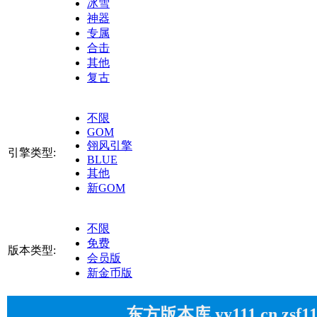
冰雪
神器
专属
合击
其他
复古
不限
GOM
翎风引擎
引擎类型:
BLUE
其他
新GOM
不限
免费
版本类型:
会员版
新金币版
东方版本库 yy111.cn zsf1