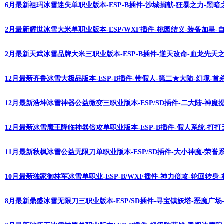
6月最新祖玛冰雪迷失单职业版本-ESP-B插件-沙城捐献-狂暴之力-黑暗
2月最新耀世冰雪大米单职业版本-ESP/WXF插件-桃园结义-装备加星-
2月最新天武冰雪品牌大米三职业版本-ESP-B插件-逆天改命-血龙先天之
12月最新齐鲁冰雪大极品版本-ESP-B插件-带假人-第二★大陆-幻境-首杀
12月最新浩坤冰雪神器公益微变三职业版本-ESP/SD插件-二大陆-神魔
12月最新冰雪魔王降临神器倍攻单职业版本-ESP-B插件-假人系统-打打
11月最新秋枫冰雪公益无限刀单职业版本-ESP/SD插件-大小神魔-荣誉
10月最新独家御林军冰雪单职业-ESP-B/WXF插件-神力倍攻-轮回转身
8月最新鼎盛冰雪无限刀三职业版本-ESP/SD插件-寻宝镇妖塔-恶魔广场