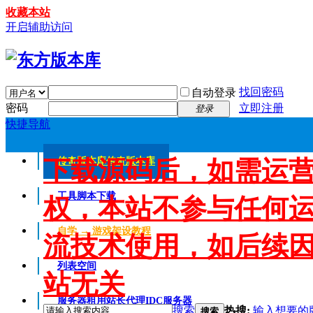
收藏本站
开启辅助访问
找回密码
自动登录
密码
立即注册
登录
快捷导航
下载源码后，如需运
传奇版本库
传奇版本库
工具脚本下载
权，本站不参与任何
自学 → 游戏架设教程
流技术使用，如后续
列表空间
站无关
服务器租用
站长代理IDC服务器
搜索
热搜:
输入想要的
搜索