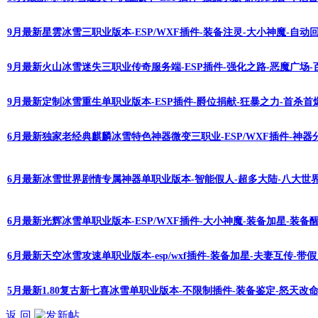
9月最新星雲冰雪三职业版本-ESP/WXF插件-装备注灵-大小神魔-自动
9月最新火山冰雪迷失三职业传奇服务端-ESP插件-强化之路-恶魔广场-
9月最新定制冰雪重生单职业版本-ESP插件-爵位捐献-狂暴之力-首杀首
6月最新独家老经典麒麟冰雪特色神器微变三职业-ESP/WXF插件-神器
6月最新冰雪世界剧情专属神器单职业版本-智能假人-超多大陆-八大世界
6月最新光辉冰雪单职业版本-ESP/WXF插件-大小神魔-装备加星-装备醒
6月最新天空冰雪攻速单职业版本-esp/wxf插件-装备加星-夫妻互传-带
5月最新1.80复古新七喜冰雪单职业版本-不限制插件-装备鉴定-怒天改命
返 回