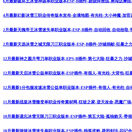
6月最新破坏王冰雪神器单职业版本ESP-B插件-超级阵营战-勇闯达摩院
4月最新幻影冰雪三职业传奇版本发布-全满地图-有光柱-大小神魔-加官
2月最新天魄帝王冰雪迷失单职业版本-ESP-B插件-自动回收-自动拾取-
2月最新天选冰雪之城无限刀三职业版本-ESP-B插件-沙城捐献-狂暴之力
12月最新神之圆月弯刀单职业版本-EPS-B插件-第七大陆-狂暴之力-沙
12月最新天启冰雪公益单职业版本-ESP插件-有假人-有光柱-大背包-狂
12月最新1分包服攻速冰雪公益单职业版本-ESP插件-有假人-有光柱-自
11月最新战皇冰雪微变单职业传奇素材网-狂徒之家-逆天改命-恶魔广场-
10月最新遗忘冰雪无限刀三职业版本-ESP插件-第五大陆-孤独败天-带假
10月最新琦琦冰雪迷失单职业版本-ESP插件-独孤求败-辟邪剑法-印记合