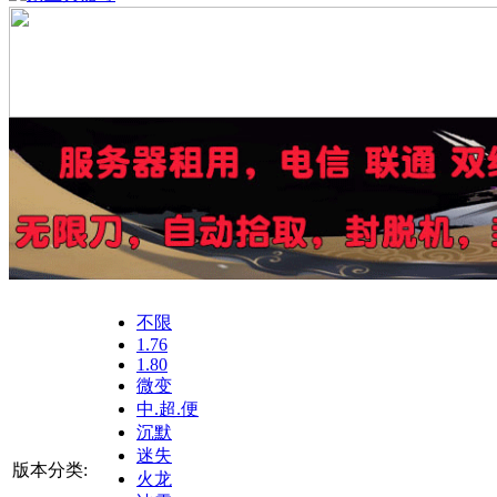
不限
1.76
1.80
微变
中.超.便
沉默
迷失
版本分类:
火龙