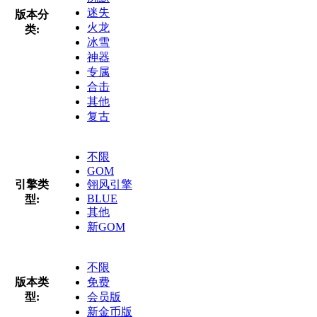
迷失
版本分
火龙
类:
冰雪
神器
专属
合击
其他
复古
不限
GOM
引擎类
翎风引擎
BLUE
型:
其他
新GOM
不限
版本类
免费
型:
会员版
新金币版