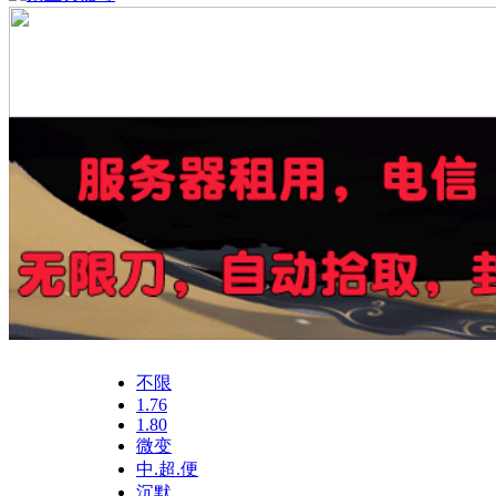
不限
1.76
1.80
微变
中.超.便
沉默