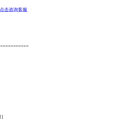
============
]