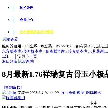
劫持处理
会员中心
点击搜索版本
点击搜索
服务器租用，E5全系，I9全系，R9-9950X，如有需求点击以
东方版本库
»
传奇版本库
›
传奇版本库
›
传奇版本库
›
8月最新1
1
2
/ 2 页
下一页
返回列表
8月最新1.76祥瑞复古骨玉小极品
[复制链接]
admin
发表于 2026-8-1 04:44:00
|
显示全部楼层
|
阅读模式
版本
版本名称:
8月最新1.76祥瑞复古骨玉小极品三职业-荣誉勋章-极