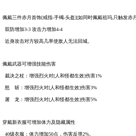
佩戴三件赤月首饰[戒指-手镯-头盔][如同时佩戴祖玛,只触发赤月
双防增加3-3 攻击力增加4-4
近身攻击对方较高几率使敌人无法回城。
佩戴武器可增强技能伤害
裁决之杖：增强烈火对[人和怪都生效]伤害1%
怒 斩：增强烈火对[人和怪都生效]伤害3%
屠 龙：增强烈火对[人和怪都生效]伤害5%
穿戴新衣服可增加体力及隐藏属性
40级衣服：体力增加50点，伤害反弹2%。