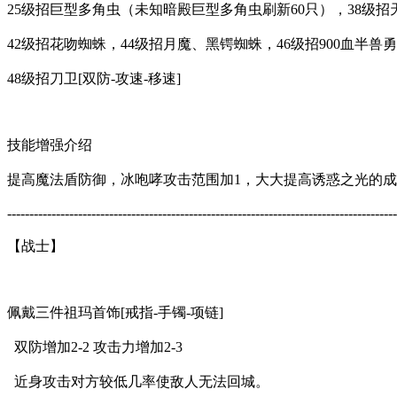
25级招巨型多角虫（未知暗殿巨型多角虫刷新60只），38级招
42级招花吻蜘蛛，44级招月魔、黑锷蜘蛛，46级招900血半兽
48级招刀卫[双防-攻速-移速]
技能增强介绍
提高魔法盾防御，冰咆哮攻击范围加1，大大提高诱惑之光的
----------------------------------------------------------------------------------------
【战士】
佩戴三件祖玛首饰[戒指-手镯-项链]
双防增加2-2 攻击力增加2-3
近身攻击对方较低几率使敌人无法回城。