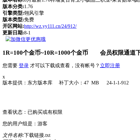
版本分类:
1.76
引擎类型:
翎风引擎
版本类型:
免费
开区网站:
http://wz.yy111.cn/24/912/
更新日期:
8-1
1R=100个金币~10R=1000个金币 会员权限通道下
您需要
登录
才可以下载或查看，没有帐号？
立即注册
x
版本提供：东方版本库 补丁大小：47 MB 24-1-1-912
请点击此处下载
查看状态：已购买或有权限
您的用户组是：游客
文件名称:
下载链接.txt