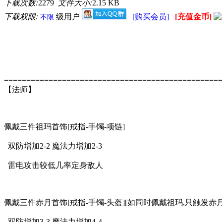
下载次数:
2279
文件大小:
2.15 KB
下载权限:
级用户
[购买会员]
[充值金币]
不限
================================================
【法师】
佩戴三件祖玛首饰[戒指-手镯-项链]
双防增加2-2 魔法力增加2-3
雷电攻击较低几率定身敌人
佩戴三件赤月首饰[戒指-手镯-头盔][如同时佩戴祖玛,只触发赤月
双防增加3-3 魔法力增加4-4