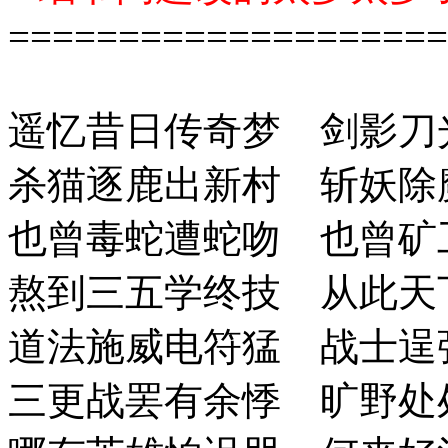
====================
遥忆昔日传奇梦 剑影刀
杀猫逐鹿出新村 斩妖除
也曾毒蛇遭蛇吻 也曾矿
熬到三五学终技 从此天
道法施威电符猛 战士逞
三更战罢有余悸 旷野处