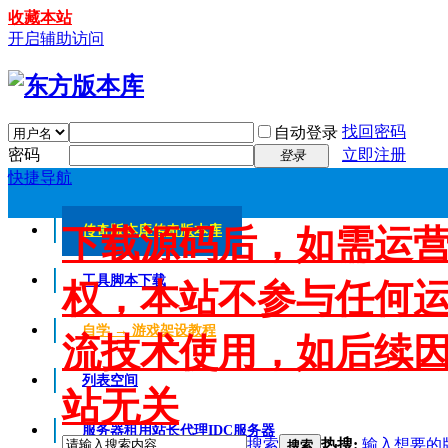
收藏本站
开启辅助访问
找回密码
自动登录
密码
立即注册
登录
快捷导航
下载源码后，如需运
传奇版本库
传奇版本库
工具脚本下载
权，本站不参与任何
自学 → 游戏架设教程
流技术使用，如后续
列表空间
站无关
服务器租用
站长代理IDC服务器
搜索
热搜:
输入想要的
搜索