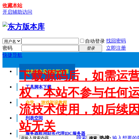
收藏本站
开启辅助访问
找回密码
自动登录
密码
立即注册
登录
快捷导航
下载源码后，如需运
传奇版本库
传奇版本库
工具脚本下载
权，本站不参与任何
自学 → 游戏架设教程
流技术使用，如后续
列表空间
站无关
服务器租用
站长代理IDC服务器
搜索
热搜:
输入想要的
搜索