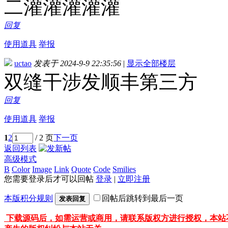
二灌灌灌灌灌
回复
使用道具
举报
uctao
发表于 2024-9-9 22:35:56
|
显示全部楼层
双缝干涉发顺丰第三方
回复
使用道具
举报
1
2
/ 2 页
下一页
返回列表
高级模式
B
Color
Image
Link
Quote
Code
Smilies
您需要登录后才可以回帖
登录
|
立即注册
本版积分规则
回帖后跳转到最后一页
发表回复
下载源码后，如需运营或商用，请联系版权方进行授权，本站