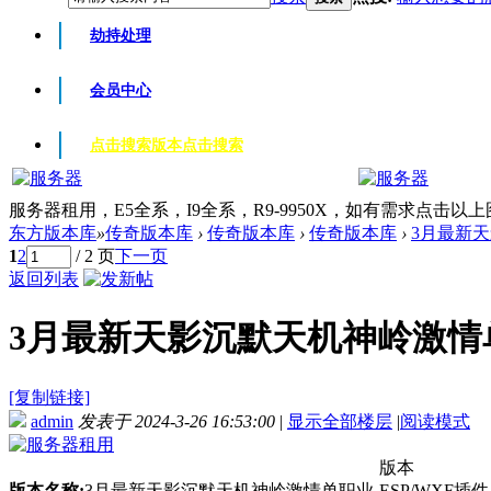
劫持处理
会员中心
点击搜索版本
点击搜索
服务器租用，E5全系，I9全系，R9-9950X，如有需求点击以
东方版本库
»
传奇版本库
›
传奇版本库
›
传奇版本库
›
3月最新天
1
2
/ 2 页
下一页
返回列表
3月最新天影沉默天机神岭激情单职业
[复制链接]
admin
发表于 2024-3-26 16:53:00
|
显示全部楼层
|
阅读模式
版本
版本名称:
3月最新天影沉默天机神岭激情单职业-ESP/WXF插件