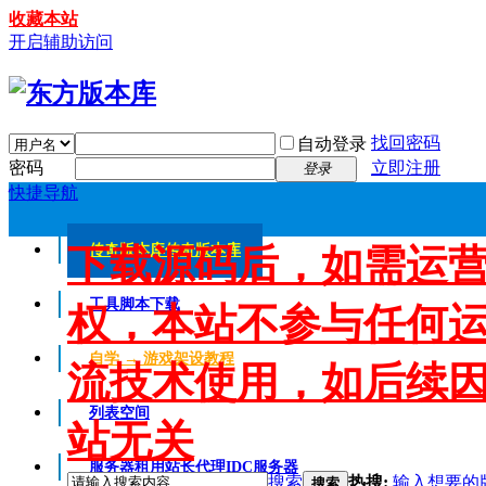
收藏本站
开启辅助访问
找回密码
自动登录
密码
立即注册
登录
快捷导航
下载源码后，如需运
传奇版本库
传奇版本库
工具脚本下载
权，本站不参与任何
自学 → 游戏架设教程
流技术使用，如后续
列表空间
站无关
服务器租用
站长代理IDC服务器
搜索
热搜:
输入想要的
搜索