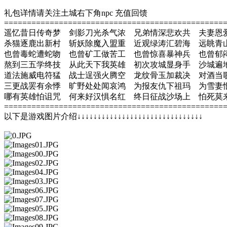
礼包详情请关注土城右下角npc 充值回馈
================================================
遥忆昔日传奇梦 剑影刀光杀气浓 兄弟情深悲欢共 夫妻恩
杀猫逐鹿出新村 斩妖除魔入盟重 近观绿涛汇碧海 远眺青
也曾毒蛇遭蛇吻 也曾矿工做苦工 也曾惊喜暴神兵 也曾郁
熬到三五学终技 从此天下我英雄 初次攻城显身手 沙城遍
道法施威电符猛 战士逞强火腾空 龙纹骨玉加裁决 对酒当
三更战罢有余悸 旷野处处闻哀鸿 为报友仇下祖玛 为雪妻
哪有英雄怕诅咒 何来好汉惧名红 终日征战沙场上 怕死莫
================================================
以下是游戏图片介绍↓↓↓↓↓↓↓↓↓↓↓↓↓↓↓↓↓↓↓↓↓↓↓↓↓↓↓↓↓↓↓