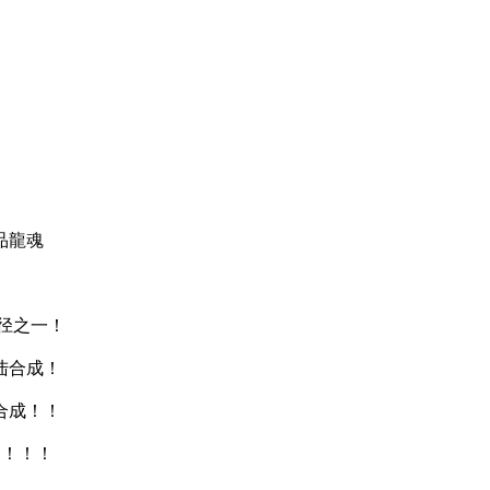
品龍魂
径之一！
陆合成！
合成！！
用！！！