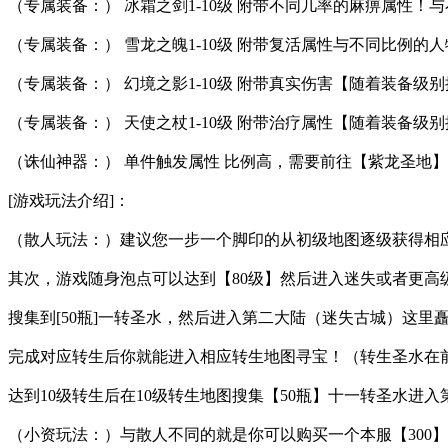
（专属装备：） 冰霜之剑1-10级 附带不同几率的麻痹属性
（专属装备：） 雪龙之魄1-10级 附带复活属性与不同比例的
（专属装备：） 幻境之影1-10级 附带真实伤害【随着装备
（专属装备：） 天使之杖1-10级 附带治疗属性【随着装备
（诛仙神器：） 单件触发属性 比例高，需要前往【紫龙圣地
[游戏玩法介绍]：
（散人玩法：）建议您一步一个脚印的从初级地图逐级获得相
其次，游戏随身泡点可以达到【80级】然后进入迷失或者更高级
搜集到[50瓶]一转圣水，然后进入第二大陆（迷失古城）这里矗立
完成对应转生后你就能进入相应转生地图寻宝！（转生圣水在
达到10级转生后在10级转生地图搜集【50瓶】十一转圣水进
（小资玩法：）与散人不同的就是你可以购买一个本服【300】