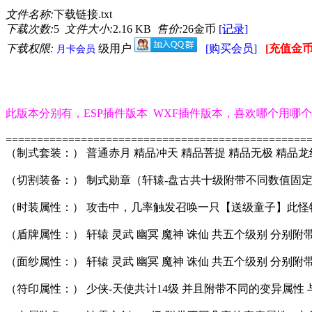
文件名称:
下载链接.txt
下载次数:
5
文件大小:
2.16 KB
售价:
26金币
[记录]
下载权限:
级用户
[购买会员]
[充值金币
月卡会员
此版本分别有，ESP插件版本 WXF插件版本，喜欢哪个用哪
================================================
（制式套装：） 普通赤月 精品冲天 精品菩提 精品无极 精品龙
（切割装备：） 制式勋章（轩辕-盘古共十级附带不同数值固定
（时装属性：） 攻击中，几率触发召唤一只【送级童子】此怪物
（盾牌属性：） 轩辕 灵武 幽冥 魔神 诛仙 共五个级别 分
（面纱属性：） 轩辕 灵武 幽冥 魔神 诛仙 共五个级别 分
（符印属性：） 少侠-天使共计14级 并且附带不同的变异属性