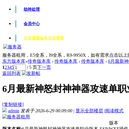
劫持处理
会员中心
点击搜索版本
点击搜索
服务器租用，E5全系，I9全系，R9-9950X，如有需求点击以
东方版本库
»
传奇版本库
›
传奇版本库
›
传奇版本库
›
6月最新神
1
2
3
4
5
/ 5 页
下一页
返回列表
6月最新神怒封神神器攻速单职业版
[复制链接]
admin
发表于 2026-6-29 00:09:00
|
显示全部楼层
|
阅读模式
版本
版本名称:
6月最新神怒封神神器攻速单职业版本-ESP/WXF插件