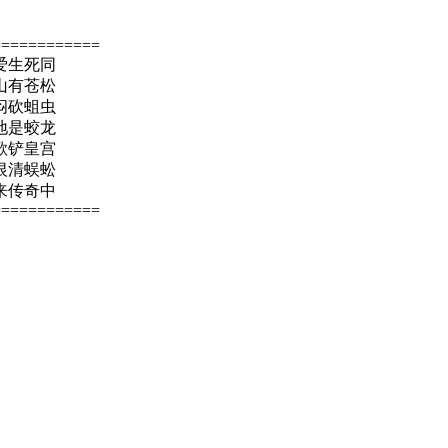
============
爱生死同
山有苍松
闷砍蛆虫
地是蛟龙
歌铲皇宫
恨清蜈蚣
来传奇中
============