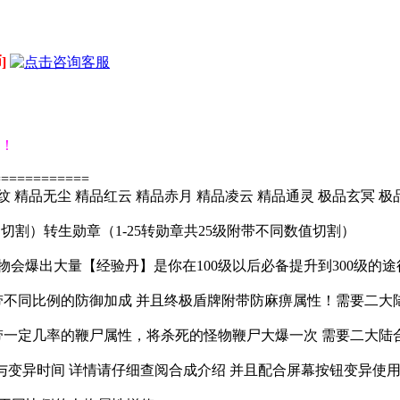
]
个！
============
纹 精品无尘 精品红云 精品赤月 精品凌云 精品通灵 极品玄冥 极
切割）转生勋章（1-25转勋章共25级附带不同数值切割）
会爆出大量【经验丹】是你在100级以后必备提升到300级的途
别附带不同比例的防御加成 并且终极盾牌附带防麻痹属性！需要二大
别附带一定几率的鞭尸属性，将杀死的怪物鞭尸大爆一次 需要二大陆
 与变异时间 详情请仔细查阅合成介绍 并且配合屏幕按钮变异使