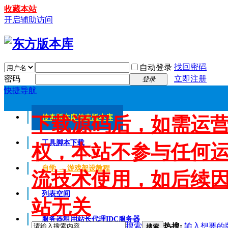
收藏本站
开启辅助访问
找回密码
自动登录
密码
立即注册
登录
快捷导航
下载源码后，如需运
传奇版本库
传奇版本库
工具脚本下载
权，本站不参与任何
自学 → 游戏架设教程
流技术使用，如后续
列表空间
站无关
服务器租用
站长代理IDC服务器
搜索
热搜:
输入想要的
搜索