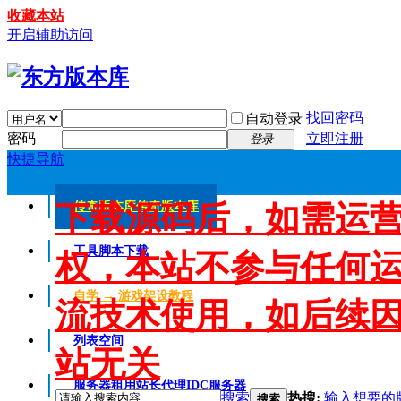
收藏本站
开启辅助访问
找回密码
自动登录
密码
立即注册
登录
快捷导航
下载源码后，如需运
传奇版本库
传奇版本库
工具脚本下载
权，本站不参与任何
自学 → 游戏架设教程
流技术使用，如后续
列表空间
站无关
服务器租用
站长代理IDC服务器
搜索
热搜:
输入想要的
搜索