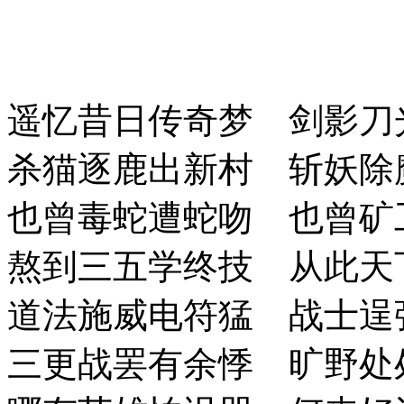
遥忆昔日传奇梦 剑影刀
杀猫逐鹿出新村 斩妖除
也曾毒蛇遭蛇吻 也曾矿
熬到三五学终技 从此天
道法施威电符猛 战士逞
三更战罢有余悸 旷野处