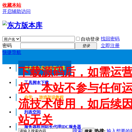
收藏本站
开启辅助访问
找回密码
自动登录
密码
立即注册
登录
快捷导航
下载源码后，如需运
传奇版本库
传奇版本库
工具脚本下载
权，本站不参与任何
自学 → 游戏架设教程
流技术使用，如后续
列表空间
站无关
服务器租用
站长代理IDC服务器
搜索
热搜:
输入想要的
搜索