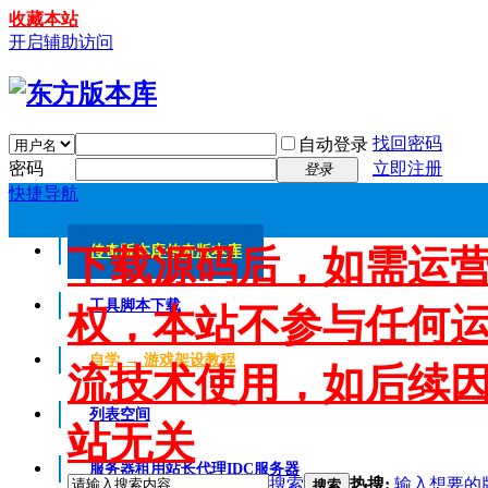
收藏本站
开启辅助访问
找回密码
自动登录
密码
立即注册
登录
快捷导航
下载源码后，如需运
传奇版本库
传奇版本库
工具脚本下载
权，本站不参与任何
自学 → 游戏架设教程
流技术使用，如后续
列表空间
站无关
服务器租用
站长代理IDC服务器
搜索
热搜:
输入想要的
搜索