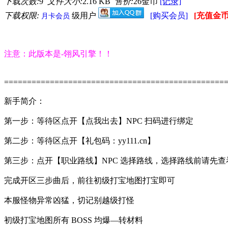
下载次数:
9
文件大小:
2.16 KB
售价:
26金币
[记录]
下载权限:
级用户
[购买会员]
[充值金币
月卡会员
注意：此版本是-翎风引擎！！
================================================
新手简介：
第一步：等待区点开【点我出去】NPC 扫码进行绑定
第二步：等待区点开【礼包码：yy111.cn】
第三步：点开【职业路线】NPC 选择路线，选择路线前请先
完成开区三步曲后，前往初级打宝地图打宝即可
本服怪物异常凶猛，切记别越级打怪
初级打宝地图所有 BOSS 均爆—转材料