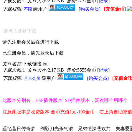
下载次数:
1
文件大小:
2.17 KB
售价:
7777金币
[记录]
下载权限:
级用户
[购买会员]
[充值金币]
不限
请点击此处下载
请先注册会员后在进行下载
已注册会员，请先登录后下载
文件名称:
下载链接.txt
下载次数:
1
文件大小:
2.17 KB
售价:
5555金币
[记录]
下载权限:
级用户
[购买会员]
[充值金币
月卡会员
此版本分别有，ESP插件版本 SD插件版本，喜欢哪个用哪个
注意此版本是收费版本 金币充值1元-100金币，右上角自助充
遥忆昔日传奇梦 剑影刀光杀气浓 兄弟情深悲欢共 夫妻恩