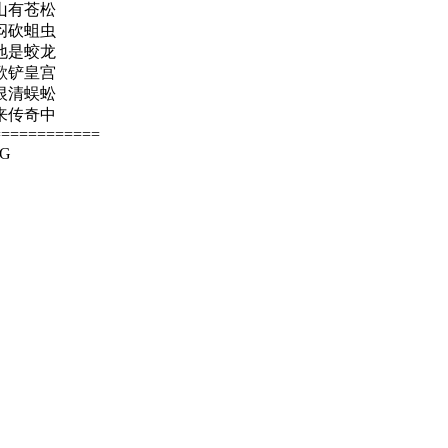
山有苍松
闷砍蛆虫
地是蛟龙
歌铲皇宫
恨清蜈蚣
来传奇中
============