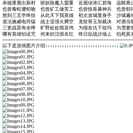
杀猫逐鹿出新村 斩妖除魔入盟重 近观绿涛汇碧海 远眺青
也曾毒蛇遭蛇吻 也曾矿工做苦工 也曾惊喜暴神兵 也曾郁
熬到三五学终技 从此天下我英雄 初次攻城显身手 沙城遍
道法施威电符猛 战士逞强火腾空 龙纹骨玉加裁决 对酒当
三更战罢有余悸 旷野处处闻哀鸿 为报友仇下祖玛 为雪妻
哪有英雄怕诅咒 何来好汉惧名红 终日征战沙场上 怕死莫
================================================
以下是游戏图片介绍↓↓↓↓↓↓↓↓↓↓↓↓↓↓↓↓↓↓↓↓↓↓↓↓↓↓↓↓↓↓↓