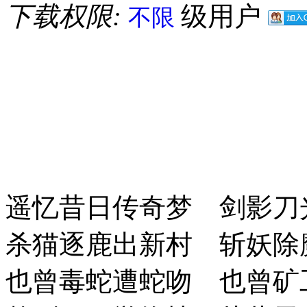
下载权限:
级用户
不限
遥忆昔日传奇梦 剑影刀
杀猫逐鹿出新村 斩妖除
也曾毒蛇遭蛇吻 也曾矿