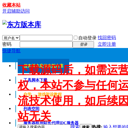
收藏本站
开启辅助访问
找回密码
自动登录
密码
立即注册
登录
快捷导航
下载源码后，如需运
传奇版本库
传奇版本库
工具脚本下载
权，本站不参与任何
自学 → 游戏架设教程
流技术使用，如后续
列表空间
站无关
服务器租用
站长代理IDC服务器
搜索
热搜:
输入想要的
搜索