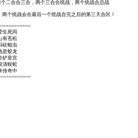
，两个二合合三合，两个三合合统战，两个统战合总战
区，两个统战会在最后一个统战合完之后的第三天合区！
============
爱生死同
山有苍松
闷砍蛆虫
地是蛟龙
歌铲皇宫
恨清蜈蚣
来传奇中
============