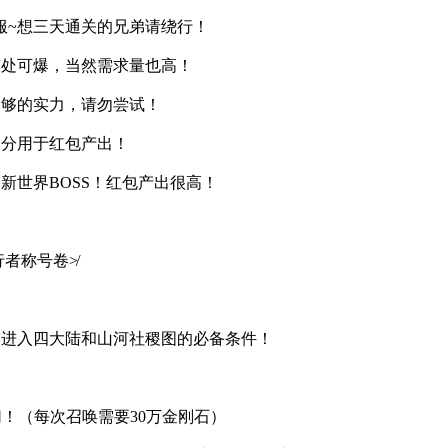
服~想三天通关的兄弟请绕行！
随处可爆，当然需求量也高！
足够的实力，请勿尝试！
部分用于红包产出！
新世界BOSS！红包产出很高！
行者称号卷≯
是进入四大陆和山河社稷图的必备条件！
！
切！（每次召唤需要30万金刚石）