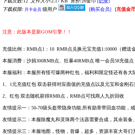
下载次数:
12
文件大小:
2.17 KB
售价:
26金币
[记录]
下载权限:
级用户
[购买会员]
[充值金币
月卡会员
注意：此版本是新GOM引擎！！
充值比例：RMB点1：10 RMB点兑换元宝充值1:10000（赠送金刚石
本服消费：沙捐300RMB点、狂暴40RMB点 唯一会员58充值
本服福利：本服所有怪可爆两种红包，福利和限定怪还有各大陆
1、1元充值红包 双击获得对应面值的充值点以及元宝和金刚石
2、红包 双击随机获得RMB点，RMB点可找商人九折回收
友情提示一：50-70级头盔带隐身功能.所有勋章带回血功能，
友情提示二：本服除魔丸和灵珠两个法器需要合成，其余装备
友情提示三：本服地图，怪物，首爆，超多，资源丰富大哥们