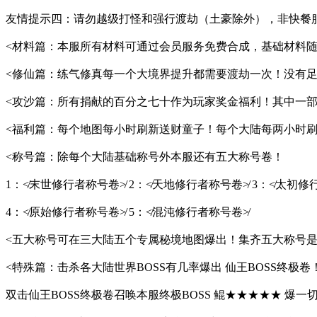
友情提示四：请勿越级打怪和强行渡劫（土豪除外），非快餐
<材料篇：本服所有材料可通过会员服务免费合成，基础材料
<修仙篇：练气修真每一个大境界提升都需要渡劫一次！没有
<攻沙篇：所有捐献的百分之七十作为玩家奖金福利！其中一
<福利篇：每个地图每小时刷新送财童子！每个大陆每两小时刷
<称号篇：除每个大陆基础称号外本服还有五大称号卷！
1：≮末世修行者称号卷≯ 2：≮天地修行者称号卷≯ 3：≮太初修
4：≮原始修行者称号卷≯ 5：≮混沌修行者称号卷≯
<五大称号可在三大陆五个专属秘境地图爆出！集齐五大称号
<特殊篇：击杀各大陆世界BOSS有几率爆出 仙王BOSS终极卷
双击仙王BOSS终极卷召唤本服终极BOSS 鲲★★★★★ 爆一