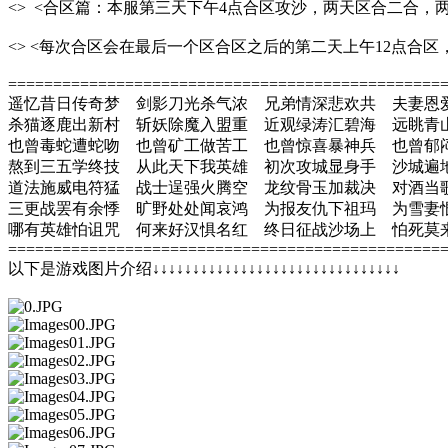
<> <合区篇：本服第三天下午4点合区攻沙，两天区合二合
<> <每次合区会在最后一个区合区之后的第二天上午12点合
================================================
遥忆昔日传奇梦 剑影刀光杀气浓 兄弟情深悲欢共 夫妻恩
杀猫逐鹿出新村 斩妖除魔入盟重 近观绿涛汇碧海 远眺青
也曾毒蛇遭蛇吻 也曾矿工做苦工 也曾惊喜暴神兵 也曾郁
熬到三五学终技 从此天下我英雄 初次攻城显身手 沙城遍
道法施威电符猛 战士逞强火腾空 龙纹骨玉加裁决 对酒当
三更战罢有余悸 旷野处处闻哀鸿 为报友仇下祖玛 为雪妻
哪有英雄怕诅咒 何来好汉惧名红 终日征战沙场上 怕死莫
================================================
以下是游戏图片介绍↓↓↓↓↓↓↓↓↓↓↓↓↓↓↓↓↓↓↓↓↓↓↓↓↓↓↓↓↓↓↓