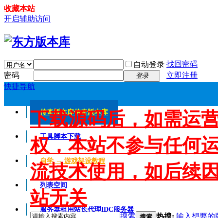
收藏本站
开启辅助访问
找回密码
自动登录
密码
立即注册
登录
快捷导航
下载源码后，如需运
传奇版本库
传奇版本库
工具脚本下载
权，本站不参与任何
自学 → 游戏架设教程
流技术使用，如后续
列表空间
站无关
服务器租用
站长代理IDC服务器
搜索
热搜:
输入想要的
搜索