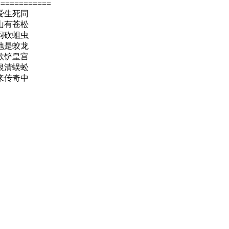
============
爱生死同
山有苍松
闷砍蛆虫
地是蛟龙
歌铲皇宫
恨清蜈蚣
来传奇中