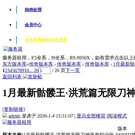
劫持处理
会员中心
点击搜索版本
点击搜索
服务器租用，E5全系，I9全系，R9-9950X，如有需求点击以
东方版本库
»
传奇版本库
›
传奇版本库
›
传奇版本库
›
1月最新骷髅
1
2
3
4
5
6
7
8
9
10
... 26
/ 26 页
下一页
返回列表
1月最新骷髅王·洪荒篇无限刀神器单
[复制链接]
admin
发表于 2026-1-4 15:51:07
|
显示全部楼层
|
阅读模式
版本
版本名称:
1月最新骷髅王·洪荒篇无限刀神器单职业版-ESP/SD