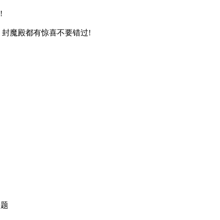
!
 封魔殿都有惊喜不要错过!
！
问题