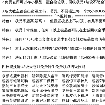
2.免费仓库可以存小极品，配合捡垃圾，回收极品+垃圾不愁金
3.各大教主都会出命运之书，书页。不要错过每一个大小BOO
========================「本服特色」===============
特色1：极品率超高,最高+6，但设置极品上不封顶，有几率更
特色2：极品非常保值，任何+1以上极品都可以在土城回收金
特色3：任何+4+5+6攻击套魔法套道术套都会触发极品倍功伤
特色4：道士26双骷髅35单神兽42双神兽44白虎一只48两只白
特色5：法师15刀卫虎卫-25级多多-42花吻蜘蛛-44级900勇士4
四技能技能,48级去苍月免费转生免费领取四级技能
================================================
杀猫逐鹿出新村 斩妖除魔入盟重 近观绿涛汇碧海 远眺青
也曾毒蛇遭蛇吻 也曾矿工做苦工 也曾惊喜暴神兵 也曾郁
熬到三五学终技 从此天下我英雄 初次攻城显身手 沙城遍
道法施威电符猛 战士逞强火腾空 龙纹骨玉加裁决 对酒当
三更战罢有余悸 旷野处处闻哀鸿 为报友仇下祖玛 为雪妻
哪有英雄怕诅咒 何来好汉惧名红 终日征战沙场上 怕死莫