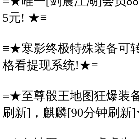
≡★唯一[剑震江湖]会员8
5元! ★≡
≡★寒影终极特殊装备可
格看提现系统!★≡
≡★至尊骰王地图狂爆装备及
刷新]，麒麟[90分钟刷新]