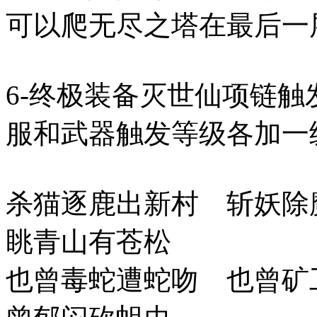
可以爬无尽之塔在最后一
6-终极装备灭世仙项链
服和武器触发等级各加一
杀猫逐鹿出新村 斩妖除
眺青山有苍松
也曾毒蛇遭蛇吻 也曾矿