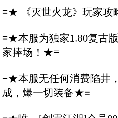
≡★ 《灭世火龙》玩家攻
≡★本服为独家1.80复
家捧场！★≡
≡★本服无任何消费陷井
成，爆一切装备★≡