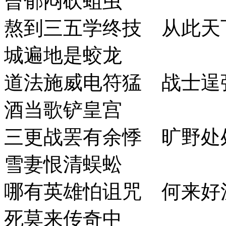
曾郁闷砍蛆虫
熬到三五学终技 从此天
城遍地是蛟龙
道法施威电符猛 战士逞
酒当歌铲皇宫
三更战罢有余悸 旷野处
雪妻恨清蜈蚣
哪有英雄怕诅咒 何来好
死莫来传奇中