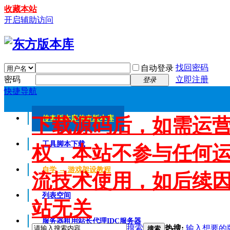
收藏本站
开启辅助访问
找回密码
自动登录
密码
立即注册
登录
快捷导航
下载源码后，如需运
传奇版本库
传奇版本库
工具脚本下载
权，本站不参与任何
自学 → 游戏架设教程
流技术使用，如后续
列表空间
站无关
服务器租用
站长代理IDC服务器
搜索
热搜:
输入想要的
搜索