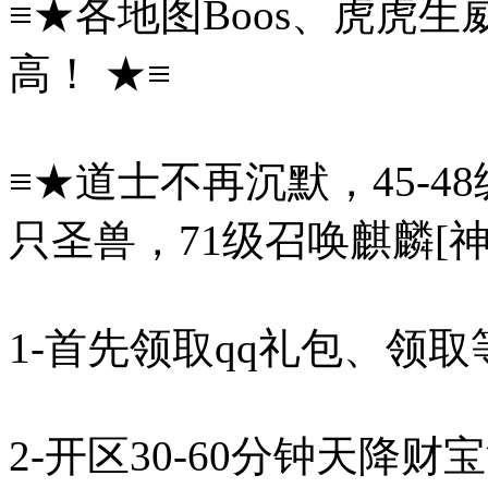
≡★各地图Boos、虎虎
高！ ★≡
≡★道士不再沉默，45-4
只圣兽，71级召唤麒麟[神
1-首先领取qq礼包、领
2-开区30-60分钟天