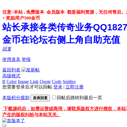
注意~本站 , 免费版本 会员版本 都是福利资源，无任何售
+ 奖励用户500金币
站长承接各类传奇业务QQ182748
金币在论坛右侧上角自助充值
回复
使用道具
举报
返回列表
高级模式
B
Color
Image
Link
Quote
Code
Smilies
您需要登录后才可以回帖
登录
|
立即注册
本版积分规则
回帖后跳转到最后一页
发表回复
下载源码后，如需运营或商用，请联系版权方进行授权，本站
产生的版权纠纷与本站无关。