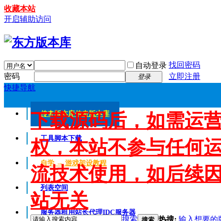
收藏本站
开启辅助访问
找回密码
自动登录
密码
立即注册
登录
快捷导航
下载源码后，如需运
传奇版本库
传奇版本库
工具脚本下载
权，本站不参与任何
自学 → 游戏架设教程
流技术使用，如后续
列表空间
站无关
服务器租用
站长代理IDC服务器
搜索
热搜:
输入想要的
搜索