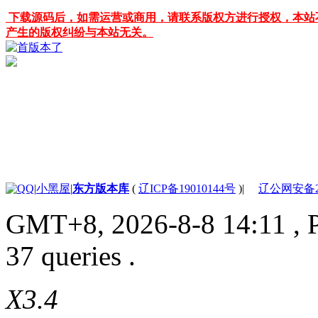
下载源码后，如需运营或商用，请联系版权方进行授权，本站
产生的版权纠纷与本站无关。
|
小黑屋
|
东方版本库
(
辽ICP备19010144号
)
|
辽公网安备210
GMT+8, 2026-8-8 14:11
, 
37 queries .
X3.4