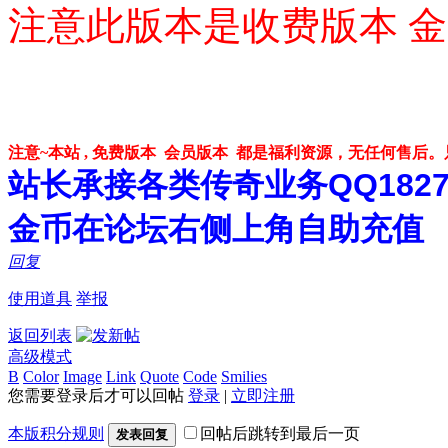
注意此版本是收费版本 金
注意~本站 , 免费版本 会员版本 都是福利资源，无任何售后
站长承接各类传奇业务QQ182748
金币在论坛右侧上角自助充值
回复
使用道具
举报
返回列表
高级模式
B
Color
Image
Link
Quote
Code
Smilies
您需要登录后才可以回帖
登录
|
立即注册
本版积分规则
回帖后跳转到最后一页
发表回复