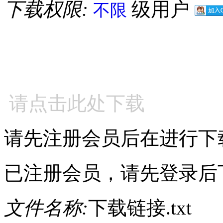
下载权限:
级用户
不限
请点击此处下载
请先注册会员后在进行下
已注册会员，请先登录后
文件名称:
下载链接.txt