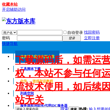
收藏本站
开启辅助访问
找回密码
自动登录
密码
立即注册
登录
快捷导航
下载源码后，如需运
传奇版本库
传奇版本库
工具脚本下载
权，本站不参与任何
自学 → 游戏架设教程
流技术使用，如后续
列表空间
站无关
服务器租用
站长代理IDC服务器
搜索
热搜:
输入想要的
搜索