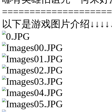
====================
以下是游戏图片介绍↓↓↓↓↓↓↓↓↓