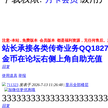
注意~本站 , 免费版本 会员版本 都是福利资源，无任何售后
站长承接各类传奇业务QQ182748
金币在论坛右侧上角自助充值
回复
使用道具
举报
711323
发表于 2026-7-13 11:26:48
|
显示全部楼层
3333333333333333333333
回复