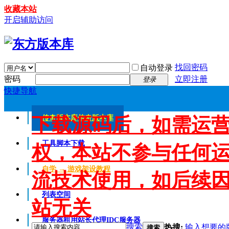
收藏本站
开启辅助访问
找回密码
自动登录
密码
立即注册
登录
快捷导航
下载源码后，如需运
传奇版本库
传奇版本库
工具脚本下载
权，本站不参与任何
自学 → 游戏架设教程
流技术使用，如后续
列表空间
站无关
服务器租用
站长代理IDC服务器
搜索
热搜:
输入想要的
搜索