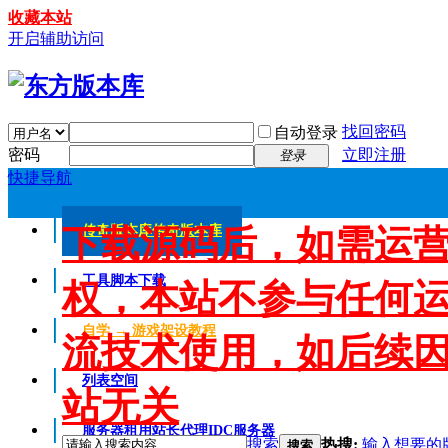
收藏本站
开启辅助访问
找回密码
自动登录
密码
立即注册
登录
快捷导航
下载源码后，如需运
传奇版本库
传奇版本库
工具脚本下载
权，本站不参与任何
自学 → 游戏架设教程
流技术使用，如后续
列表空间
站无关
服务器租用
站长代理IDC服务器
搜索
热搜:
输入想要的
搜索