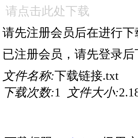
请点击此处下载
请先注册会员后在进行下
已注册会员，请先登录后
文件名称:
下载链接.txt
下载次数:
1
文件大小:
2.