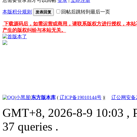
您需要登录后才可以回帖
登录
|
立即注册
本版积分规则
回帖后跳转到最后一页
发表回复
下载源码后，如需运营或商用，请联系版权方进行授权，本站
产生的版权纠纷与本站无关。
|
小黑屋
|
东方版本库
(
辽ICP备19010144号
)
|
辽公网安备210
GMT+8, 2026-8-9 10:03
, 
37 queries .