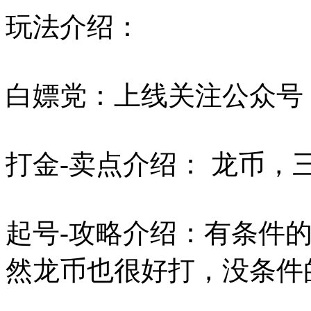
玩法介绍：
白嫖党：上线关注公众号，
打金-卖点介绍： 龙币
起号-攻略介绍：有条件的玩
然龙币也很好打，没条件