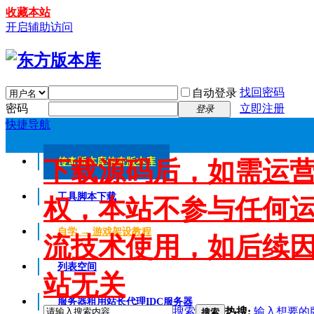
收藏本站
开启辅助访问
找回密码
自动登录
密码
立即注册
登录
快捷导航
下载源码后，如需运
传奇版本库
传奇版本库
工具脚本下载
权，本站不参与任何
自学 → 游戏架设教程
流技术使用，如后续
列表空间
站无关
服务器租用
站长代理IDC服务器
搜索
热搜:
输入想要的
搜索