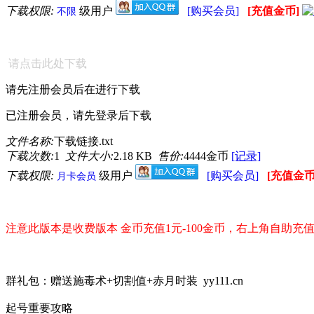
下载权限:
级用户
[购买会员]
[充值金币]
不限
请点击此处下载
请先注册会员后在进行下载
已注册会员，请先登录后下载
文件名称:
下载链接.txt
下载次数:
1
文件大小:
2.18 KB
售价:
4444金币
[记录]
下载权限:
级用户
[购买会员]
[充值金币
月卡会员
注意此版本是收费版本 金币充值1元-100金币，右上角自助充
群礼包：赠送施毒术+切割值+赤月时装 yy111.cn
起号重要攻略