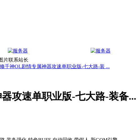
上图片联系站长
修千神OL剧情专属神器攻速单职业版-七大路-装 ...
攻速单职业版-七大路-装备...
-装备强化-特色BUFF-自动回收-带假人-新GOM引擎