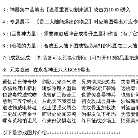
3：神器集中营地出【查看重要切割来源】攻击力10000进入
4：专属展示：【是二大陆能爆出的物品】对应地图爆出对应
5：[巨灵神力量] ：需要佩戴盾牌合成提升血量和伤害（有了
6：[暗黑的力量] ：合成五大陆下图戒指必须打的地图在二大
7: [成就达成] ：打装备可以兑换切割值（可打开F12物
8: 元素战鼓 在永夜神王六大BOSS爆出
================================================
遥忆昔日传奇梦 剑影刀光杀气浓 兄弟情深悲欢共 夫妻恩
杀猫逐鹿出新村 斩妖除魔入盟重 近观绿涛汇碧海 远眺青
也曾毒蛇遭蛇吻 也曾矿工做苦工 也曾惊喜暴神兵 也曾郁
熬到三五学终技 从此天下我英雄 初次攻城显身手 沙城遍
道法施威电符猛 战士逞强火腾空 龙纹骨玉加裁决 对酒当
三更战罢有余悸 旷野处处闻哀鸿 为报友仇下祖玛 为雪妻
哪有英雄怕诅咒 何来好汉惧名红 终日征战沙场上 怕死莫
==============================================
以下是游戏图片介绍↓↓↓↓↓↓↓↓↓↓↓↓↓↓↓↓↓↓↓↓↓↓↓↓↓↓↓↓↓↓