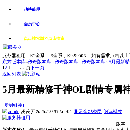
劫持处理
会员中心
点击搜索版本
点击搜索
服务器租用，E5全系，I9全系，R9-9950X，如有需求点击以
东方版本库
»
传奇版本库
›
传奇版本库
›
传奇版本库
›
5月最新精
1
2
/ 2 页
下一页
返回列表
5月最新精修千神OL剧情专属神器
[复制链接]
admin
发表于 2026-5-9 03:00:42
|
显示全部楼层
|
阅读模式
版本
版本名称:
5月最新精修千神OL剧情专属神器攻速单职业版-七大路