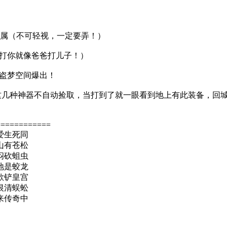
专属（不可轻视，一定要弄！）
它打你就像爸爸打儿子！）
陆盗梦空间爆出！
品里把这几种神器不自动捡取，当打到了就一眼看到地上有此装备，回
============
爱生死同
山有苍松
闷砍蛆虫
地是蛟龙
歌铲皇宫
恨清蜈蚣
来传奇中