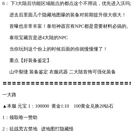
6： 下3大陆后功能区域能点的都点这个不用说，优先进入沃
进去后里面几个隐藏地图爆的装备对前期提升很大很大！
首曝也非常丰富！泰坦神器宫有NPC都是需要材料必搞的。
泰坦宝藏宫是进4大陆的NPC
当你玩到这个份上的时候后面的你就慢慢懂了！
重点【好装备鉴定】
山中裂缝 装备鉴定 衣服武器 二大陆首饰可强化装备
〓〓〓〓〓〓〓〓〓〓〓〓〓〓〓〓〓〓〓〓〓〓〓〓〓〓〓
一大路
▲本服 元宝 1：100000 黄金1:10 100黄金兑换20钻石
1：领取唯一赞助
2：征战荒古禁地 进地图打隐藏怪