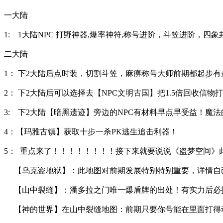
一大陆
1: 1大陆NPC 打野神器,爆率神符,称号进阶，斗笠进阶，四象
二大陆
1： 下2大陆后点时装，切割斗笠，麻痹称号大师前期都起步
2： 下2大陆后可以选择去【NPC文明古国】把1.5倍回收信物
3: 下2大陆【暗黑遗迹】旁边的NPC有材料早点早受益！魔
4：【玛雅古镇】获取十步一杀PK逃生追击利器！
5： 重点来了！！！！！！！！接下来就要说说《盗梦空间》
【乌克盗地狱】：此地图对前期发展特别特别重要，详情自
【山中裂缝】：潘多拉之门唯一爆盾牌的出处！有实力后必
【神的世界】在山中裂缝地图：前期只要你号能在里面打得