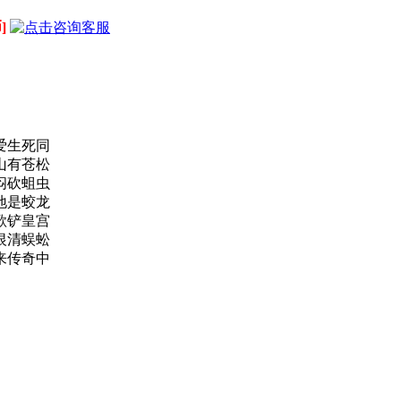
]
！
爱生死同
山有苍松
闷砍蛆虫
地是蛟龙
歌铲皇宫
恨清蜈蚣
来传奇中