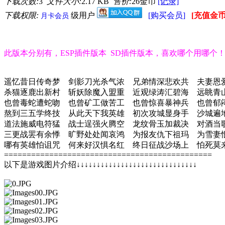
下载次数:
3
文件大小:
2.17 KB
售价:
26金币
[记录]
下载权限:
级用户
[购买会员]
[充值金币
月卡会员
此版本分别有，ESP插件版本 SD插件版本，喜欢哪个用哪个
遥忆昔日传奇梦 剑影刀光杀气浓 兄弟情深悲欢共 夫妻恩
杀猫逐鹿出新村 斩妖除魔入盟重 近观绿涛汇碧海 远眺青
也曾毒蛇遭蛇吻 也曾矿工做苦工 也曾惊喜暴神兵 也曾郁
熬到三五学终技 从此天下我英雄 初次攻城显身手 沙城遍
道法施威电符猛 战士逞强火腾空 龙纹骨玉加裁决 对酒当
三更战罢有余悸 旷野处处闻哀鸿 为报友仇下祖玛 为雪妻
哪有英雄怕诅咒 何来好汉惧名红 终日征战沙场上 怕死莫
==============================================
以下是游戏图片介绍↓↓↓↓↓↓↓↓↓↓↓↓↓↓↓↓↓↓↓↓↓↓↓↓↓↓↓↓↓↓