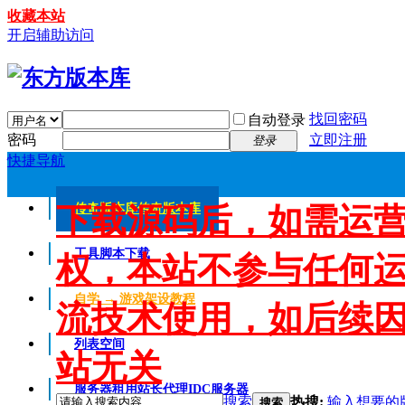
收藏本站
开启辅助访问
找回密码
自动登录
密码
立即注册
登录
快捷导航
下载源码后，如需运
传奇版本库
传奇版本库
工具脚本下载
权，本站不参与任何
自学 → 游戏架设教程
流技术使用，如后续
列表空间
站无关
服务器租用
站长代理IDC服务器
搜索
热搜:
输入想要的
搜索