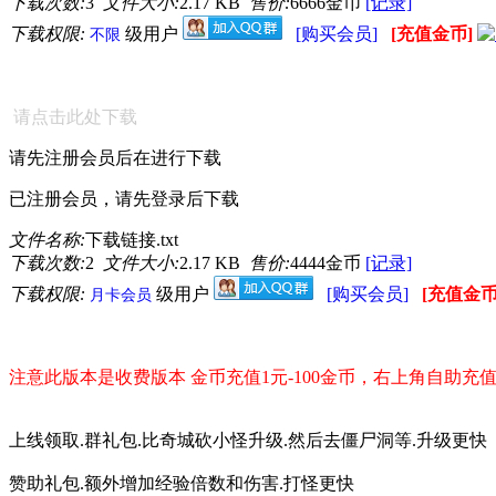
下载次数:
3
文件大小:
2.17 KB
售价:
6666金币
[记录]
下载权限:
级用户
[购买会员]
[充值金币]
不限
请点击此处下载
请先注册会员后在进行下载
已注册会员，请先登录后下载
文件名称:
下载链接.txt
下载次数:
2
文件大小:
2.17 KB
售价:
4444金币
[记录]
下载权限:
级用户
[购买会员]
[充值金币
月卡会员
注意此版本是收费版本 金币充值1元-100金币，右上角自助充
上线领取.群礼包.比奇城砍小怪升级.然后去僵尸洞等.升级更快
赞助礼包.额外增加经验倍数和伤害.打怪更快