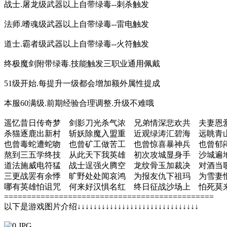
战士.屠龙级武器以上自带绿毒--刺杀触发
法师.嗜魂级武器以上自带绿毒--雷电触发
道士.霸者级武器以上自带绿毒--火符触发
终极魔剑附带绿毒.技能触发三职业通用佩戴
51级开始.每提升一级都会增加额外属性提成
本服60满级.前期经验合理调整.升级不难哦
遥忆昔日传奇梦 剑影刀光杀气浓 兄弟情深悲欢共 夫妻恩
杀猫逐鹿出新村 斩妖除魔入盟重 近观绿涛汇碧海 远眺青
也曾毒蛇遭蛇吻 也曾矿工做苦工 也曾惊喜暴神兵 也曾郁
熬到三五学终技 从此天下我英雄 初次攻城显身手 沙城遍
道法施威电符猛 战士逞强火腾空 龙纹骨玉加裁决 对酒当
三更战罢有余悸 旷野处处闻哀鸿 为报友仇下祖玛 为雪妻
哪有英雄怕诅咒 何来好汉惧名红 终日征战沙场上 怕死莫
==============================================
以下是游戏图片介绍↓↓↓↓↓↓↓↓↓↓↓↓↓↓↓↓↓↓↓↓↓↓↓↓↓↓↓↓↓↓