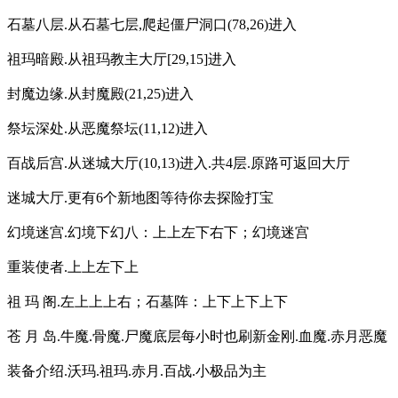
石墓八层.从石墓七层,爬起僵尸洞口(78,26)进入
祖玛暗殿.从祖玛教主大厅[29,15]进入
封魔边缘.从封魔殿(21,25)进入
祭坛深处.从恶魔祭坛(11,12)进入
百战后宫.从迷城大厅(10,13)进入.共4层.原路可返回大厅
迷城大厅.更有6个新地图等待你去探险打宝
幻境迷宫.幻境下幻八：上上左下右下；幻境迷宫
重装使者.上上左下上
祖 玛 阁.左上上上右；石墓阵：上下上下上下
苍 月 岛.牛魔.骨魔.尸魔底层每小时也刷新金刚.血魔.赤月恶魔
装备介绍.沃玛.祖玛.赤月.百战.小极品为主