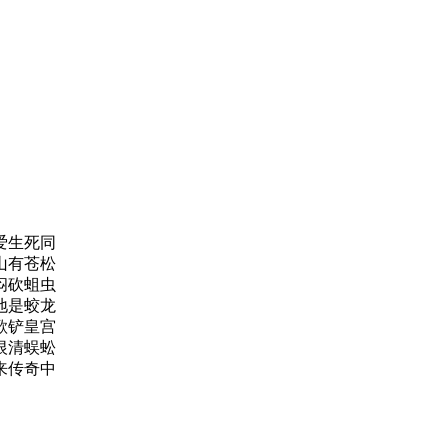
爱生死同
山有苍松
闷砍蛆虫
地是蛟龙
歌铲皇宫
恨清蜈蚣
来传奇中