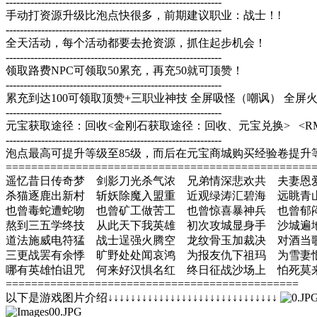
-------------------------------------------------------------
手动打资源升级比泡点快很多，前期建议职业：战士！!
-------------------------------------------------------------
全天活动，每个活动都要去抢资源，抓住起步机会！
-------------------------------------------------------------
领取路费NPC可领取50累充，再充50就可顶赞！
-------------------------------------------------------------
累充到达100可领取顶赞+三职业神技 全屏吸怪（嘲讽） 全屏
-------------------------------------------------------------
元宝获取途径：回收<金刚石获取途径：回收、元宝兑换> <R
-------------------------------------------------------------
泡点最高可提升等级至85级，而后在元宝商城购买经验卷提升等
================================================
遥忆昔日传奇梦 剑影刀光杀气浓 兄弟情深悲欢共 夫妻恩
杀猫逐鹿出新村 斩妖除魔入盟重 近观绿涛汇碧海 远眺青
也曾毒蛇遭蛇吻 也曾矿工做苦工 也曾惊喜暴神兵 也曾郁
熬到三五学终技 从此天下我英雄 初次攻城显身手 沙城遍
道法施威电符猛 战士逞强火腾空 龙纹骨玉加裁决 对酒当
三更战罢有余悸 旷野处处闻哀鸿 为报友仇下祖玛 为雪妻
哪有英雄怕诅咒 何来好汉惧名红 终日征战沙场上 怕死莫
==============================================
以下是游戏图片介绍↓↓↓↓↓↓↓↓↓↓↓↓↓↓↓↓↓↓↓↓↓↓↓↓↓↓↓↓↓↓