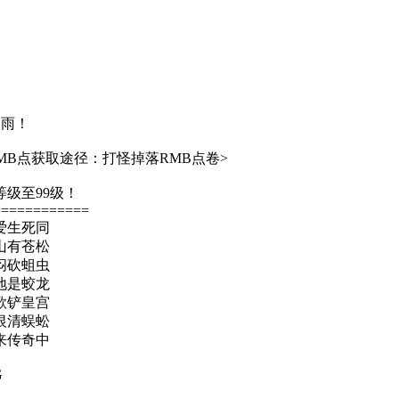
火雨！
MB点获取途径：打怪掉落RMB点卷>
级至99级！
============
爱生死同
山有苍松
闷砍蛆虫
地是蛟龙
歌铲皇宫
恨清蜈蚣
来传奇中