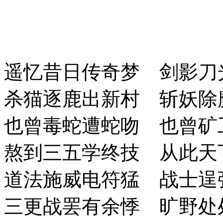
遥忆昔日传奇梦 剑影刀
杀猫逐鹿出新村 斩妖除
也曾毒蛇遭蛇吻 也曾矿
熬到三五学终技 从此天
道法施威电符猛 战士逞
三更战罢有余悸 旷野处