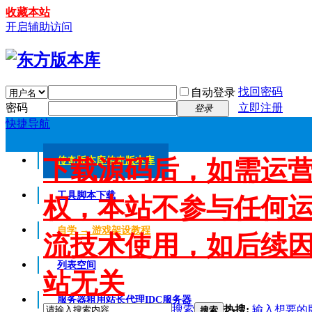
收藏本站
开启辅助访问
找回密码
自动登录
密码
立即注册
登录
快捷导航
下载源码后，如需运
传奇版本库
传奇版本库
工具脚本下载
权，本站不参与任何
自学 → 游戏架设教程
流技术使用，如后续
列表空间
站无关
服务器租用
站长代理IDC服务器
搜索
热搜:
输入想要的
搜索