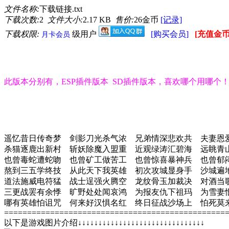
文件名称:
下载链接.txt
下载次数:
2
文件大小:
2.17 KB
售价:
26金币
[记录]
下载权限:
级用户
[购买会员]
[充值金币
月卡会员
此版本分别有，ESP插件版本 SD插件版本，喜欢哪个用哪个
遥忆昔日传奇梦 剑影刀光杀气浓 兄弟情深悲欢共 夫妻恩
杀猫逐鹿出新村 斩妖除魔入盟重 近观绿涛汇碧海 远眺青
也曾毒蛇遭蛇吻 也曾矿工做苦工 也曾惊喜暴神兵 也曾郁
熬到三五学终技 从此天下我英雄 初次攻城显身手 沙城遍
道法施威电符猛 战士逞强火腾空 龙纹骨玉加裁决 对酒当
三更战罢有余悸 旷野处处闻哀鸿 为报友仇下祖玛 为雪妻
哪有英雄怕诅咒 何来好汉惧名红 终日征战沙场上 怕死莫
================================================
以下是游戏图片介绍↓↓↓↓↓↓↓↓↓↓↓↓↓↓↓↓↓↓↓↓↓↓↓↓↓↓↓↓↓↓↓