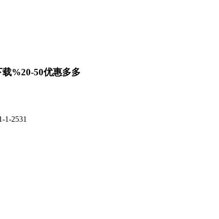
载%20-50优惠多多
-2531