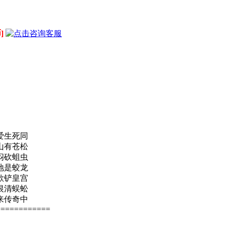
]
！
爱生死同
山有苍松
闷砍蛆虫
地是蛟龙
歌铲皇宫
恨清蜈蚣
来传奇中
============