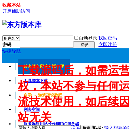
收藏本站
开启辅助访问
找回密码
自动登录
密码
立即注册
登录
快捷导航
下载源码后，如需运
传奇版本库
传奇版本库
工具脚本下载
权，本站不参与任何
自学 → 游戏架设教程
流技术使用，如后续
列表空间
站无关
服务器租用
站长代理IDC服务器
搜索
热搜:
输入想要的
搜索